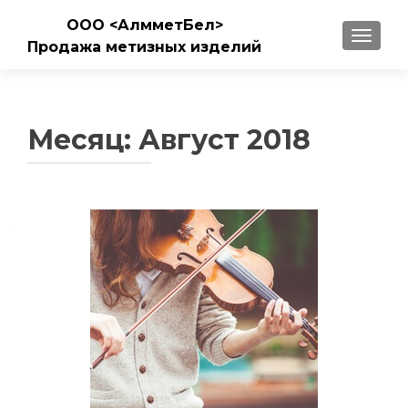
ООО <АлмметБел>
ПОКАЗ
Продажа метизных изделий
Месяц: Август 2018