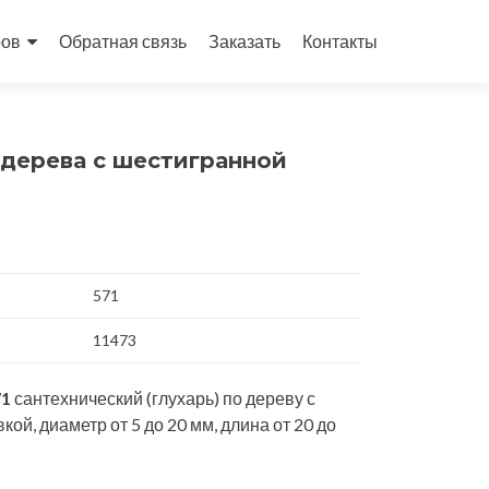
ров
Обратная связь
Заказать
Контакты
дерева с шестигранной
571
11473
71
сантехнический (глухарь) по дереву с
ой, диаметр от 5 до 20 мм, длина от 20 до