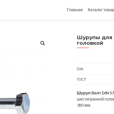
Перейти
к
Главная
Каталог това
содержимому
Шурупы для 
головкой
DIN
ГОСТ
Шуруп болт DIN 5
шестигранной головк
380 мм.