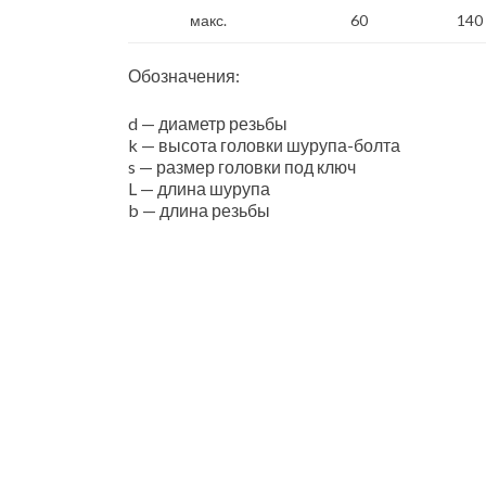
макс.
60
140
Обозначения:
d — диаметр резьбы
k — высота головки шурупа-болта
s — размер головки под ключ
L — длина шурупа
b — длина резьбы