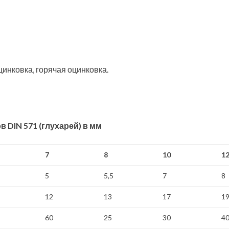
цинковка, горячая оцинковка.
DIN 571 (глухарей) в мм
7
8
10
1
5
5,5
7
8
12
13
17
1
60
25
30
4