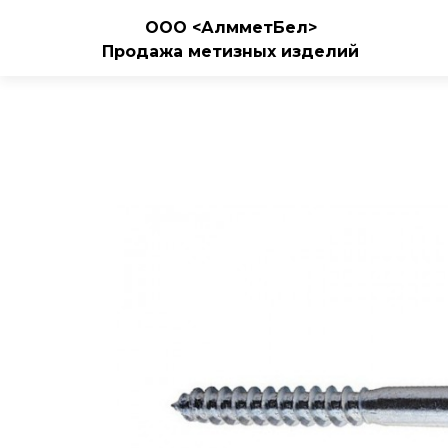
ООО <АлмметБел>
Продажа метизных изделий