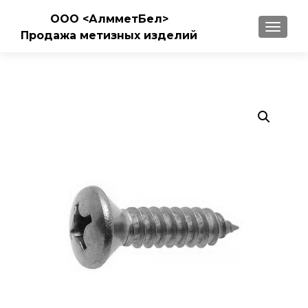
ООО <АлмметБел>
ПОКАЗ
Продажа метизных изделий