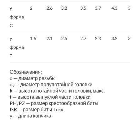
y
2
2.6
3.2
3.5
3.7
4.3
5
форма
С
y
1.6
2.1
2.5
2.7
2.8
3.2
3.6
форма
F
Обозначения:
d — диаметр резьбы
d
— диаметр полупотайной головки
k
k — высота потайной части головки, макс.
f — высота выпуклой части головки
PH, PZ — размер крестообразной биты
ISR — размер биты Torx
y — длина кончика