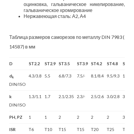
оцинковка, гальваническое никелирование,
гальваническое хромирование
Нержавеющая сталь: А2, А4
Таблица размеров саморезов по металлу DIN 7983 (ISO 
14587) в мм
D
ST2.2
ST2.9
ST3.5
ST3.9
ST4.2
ST4.8
ST5.5
d
4.3/3.8
5.5
6.8/7.3
7.5/-
8.1/8.4
9.5/9.3
10.8/
k
DIN/ISO
k
1.3/1.1
1.7
2.1/2.35
2.3/-
2.5/2.6
3.0/2.8
3.4/3.
DIN/ISO
PH, PZ
1
1
2
2
2
2
3
ISR
Т6
Т10
Т15
Т15
Т20
Т25
Т25