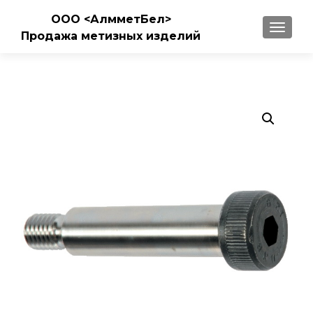
ООО <АлмметБел>
ПОКАЗ
Продажа метизных изделий