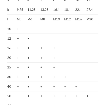
b
9.75
11.25
13.25
16.4
18.4
22.4
27.4
l
М5
М6
М8
М10
М12
М16
М20
10
+
12
+
+
16
+
+
+
+
20
+
+
+
+
25
+
+
+
+
30
+
+
+
+
+
40
+
+
+
+
+
+
50
+
+
+
+
+
+