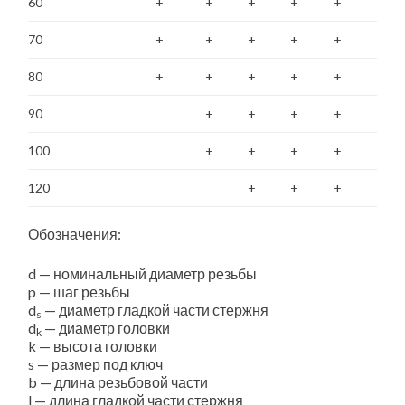
60
+
+
+
+
+
70
+
+
+
+
+
80
+
+
+
+
+
90
+
+
+
+
100
+
+
+
+
120
+
+
+
Обозначения:
d — номинальный диаметр резьбы
p — шаг резьбы
d
— диаметр гладкой части стержня
s
d
— диаметр головки
k
k — высота головки
s — размер под ключ
b — длина резьбовой части
l — длина гладкой части стержня