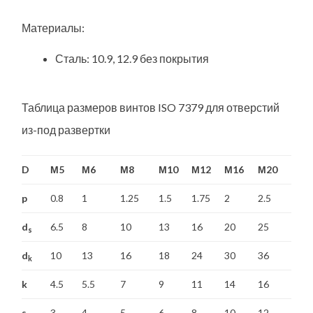
Материалы:
Сталь: 10.9, 12.9 без покрытия
Таблица размеров винтов ISO 7379 для отверстий
из-под развертки
D
М5
М6
М8
М10
М12
М16
М20
p
0.8
1
1.25
1.5
1.75
2
2.5
d
6.5
8
10
13
16
20
25
s
d
10
13
16
18
24
30
36
k
k
4.5
5.5
7
9
11
14
16
s
3
4
5
6
8
10
12